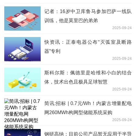
记者：16岁中卫库鲁马参加巴萨一线队
训练，他是莫里巴的弟弟
2025-09-24
快资讯：正泰电器公布“灭弧室及断路
器”专利
2025-09-24
斯科尔斯：佩德里是哈维和小白的结合
体，技术出色且极具足球智慧
2025-09-24
简讯:招标 | 0.7元/Wh！内蒙古增量配电
网260MWh构网型储能系统采购
2025-09-24
钢研高纳：目前公司产品暂无应用于半导