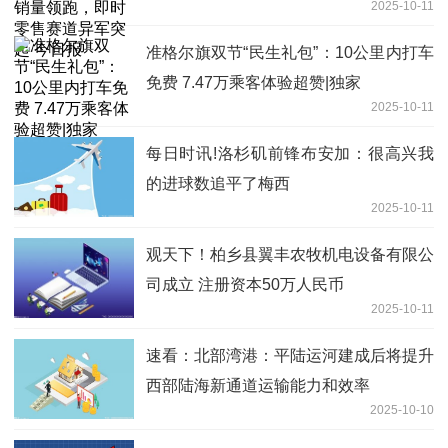
2025-10-11
今日报
准格尔旗双节“民生礼包”：10公里内打车
免费 7.47万乘客体验超赞|独家
2025-10-11
每日时讯!洛杉矶前锋布安加：很高兴我
的进球数追平了梅西
2025-10-11
观天下！柏乡县翼丰农牧机电设备有限公
司成立 注册资本50万人民币
2025-10-11
速看：北部湾港：平陆运河建成后将提升
西部陆海新通道运输能力和效率
2025-10-10