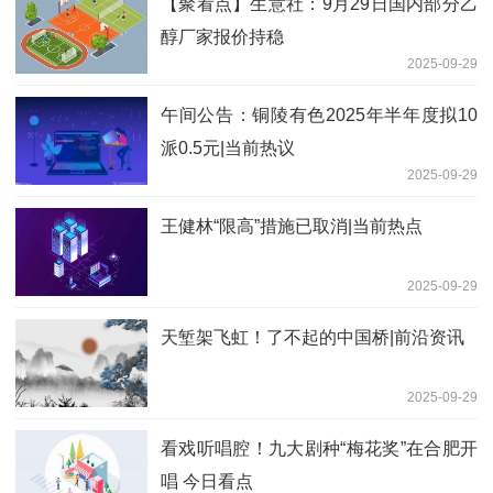
【聚看点】生意社：9月29日国内部分乙
醇厂家报价持稳
2025-09-29
午间公告：铜陵有色2025年半年度拟10
派0.5元|当前热议
2025-09-29
王健林“限高”措施已取消|当前热点
2025-09-29
天堑架飞虹！了不起的中国桥|前沿资讯
2025-09-29
看戏听唱腔！九大剧种“梅花奖”在合肥开
唱 今日看点