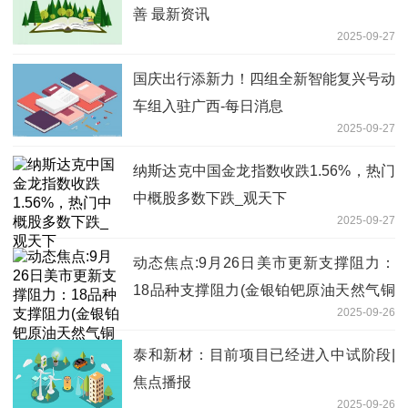
善 最新资讯
2025-09-27
国庆出行添新力！四组全新智能复兴号动
车组入驻广西-每日消息
2025-09-27
纳斯达克中国金龙指数收跌1.56%，热门
中概股多数下跌_观天下
2025-09-27
动态焦点:9月26日美市更新支撑阻力：
18品种支撑阻力(金银铂钯原油天然气铜
2025-09-26
及十大货币对)
泰和新材：目前项目已经进入中试阶段|
焦点播报
2025-09-26