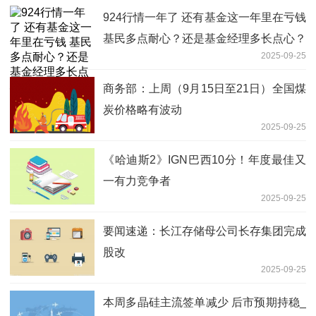
924行情一年了 还有基金这一年里在亏钱
基民多点耐心？还是基金经理多长点心？
2025-09-25
商务部：上周（9月15日至21日）全国煤
炭价格略有波动
2025-09-25
《哈迪斯2》IGN巴西10分！年度最佳又
一有力竞争者
2025-09-25
要闻速递：长江存储母公司长存集团完成
股改
2025-09-25
本周多晶硅主流签单减少 后市预期持稳_