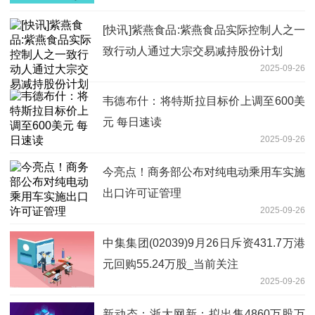
[快讯]紫燕食品:紫燕食品实际控制人之一
致行动人通过大宗交易减持股份计划
2025-09-26
韦德布什：将特斯拉目标价上调至600美
元 每日速读
2025-09-26
今亮点！商务部公布对纯电动乘用车实施
出口许可证管理
2025-09-26
中集集团(02039)9月26日斥资431.7万港
元回购55.24万股_当前关注
2025-09-26
新动态：浙大网新：拟出售4860万股万