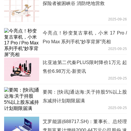
探险者被困峡谷 消防绝地营救
2025-09-26
今亮点！秒变复古掌机，小米 17 Pro /
Pro Max 系列手机“妙享背屏”亮相
2025-09-25
比亚迪第二代秦PLUS限时降价1万元 起
售价6.98万元-新资讯
2025-09-25
要闻：[快讯]通达海:关于持股5%以上股
东减持计划期限届满
2025-09-25
艾罗能源(688717.SH)：董事长、总经理
李新富累计增持2000.44万元公司股份 速