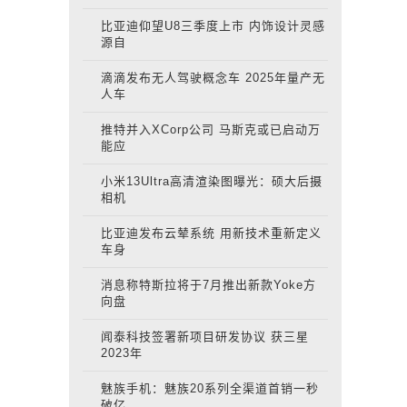
比亚迪仰望U8三季度上市 内饰设计灵感
源自
滴滴发布无人驾驶概念车 2025年量产无
人车
推特并入XCorp公司 马斯克或已启动万
能应
小米13Ultra高清渲染图曝光：硕大后摄
相机
比亚迪发布云辇系统 用新技术重新定义
车身
消息称特斯拉将于7月推出新款Yoke方
向盘
闻泰科技签署新项目研发协议 获三星
2023年
魅族手机：魅族20系列全渠道首销一秒
破亿