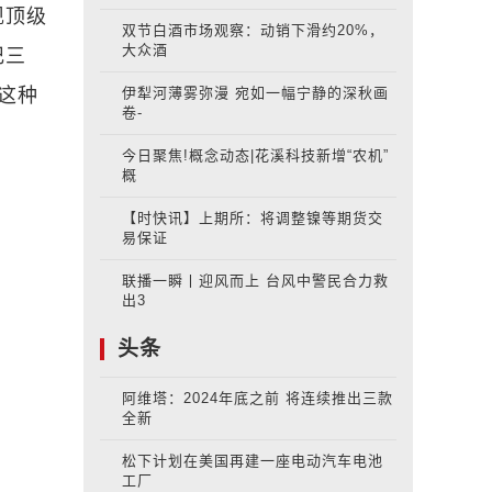
现顶级
双节白酒市场观察：动销下滑约20%，
大众酒
记三
伊犁河薄雾弥漫 宛如一幅宁静的深秋画
这种
卷-
今日聚焦!概念动态|花溪科技新增“农机”
概
【时快讯】上期所：将调整镍等期货交
易保证
联播一瞬丨迎风而上 台风中警民合力救
出3
头条
阿维塔：2024年底之前 将连续推出三款
全新
松下计划在美国再建一座电动汽车电池
工厂