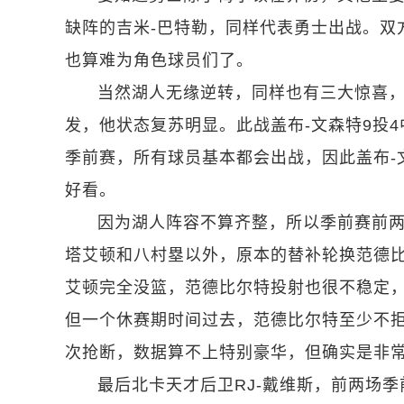
缺阵的吉米-巴特勒，同样代表勇士出战。双
也算难为角色球员们了。
当然湖人无缘逆转，同样也有三大惊喜，
发，他状态复苏明显。此战盖布-文森特9投
季前赛，所有球员基本都会出战，因此盖布-
好看。
因为湖人阵容不算齐整，所以季前赛前
塔艾顿和八村塁以外，原本的替补轮换范德
艾顿完全没篮，范德比尔特投射也很不稳定
但一个休赛期时间过去，范德比尔特至少不拒
次抢断，数据算不上特别豪华，但确实是非
最后北卡天才后卫RJ-戴维斯，前两场