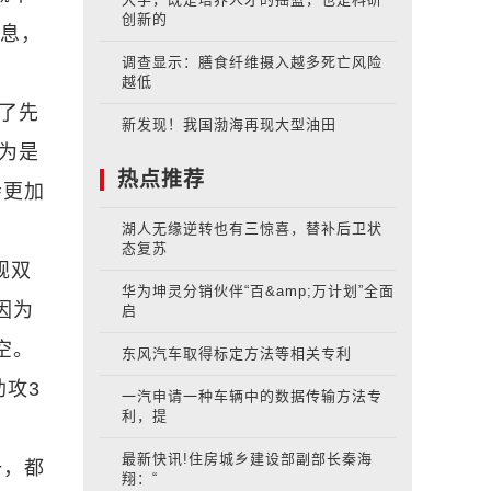
创新的
休息，
调查显示：膳食纤维摄入越多死亡风险
越低
了先
新发现！我国渤海再现大型油田
因为是
热点推荐
会更加
湖人无缘逆转也有三惊喜，替补后卫状
态复苏
规双
华为坤灵分销伙伴“百&amp;万计划”全面
因为
启
空。
东风汽车取得标定方法等相关专利
助攻3
一汽申请一种车辆中的数据传输方法专
利，提
最新快讯!住房城乡建设部副部长秦海
一，都
翔：“