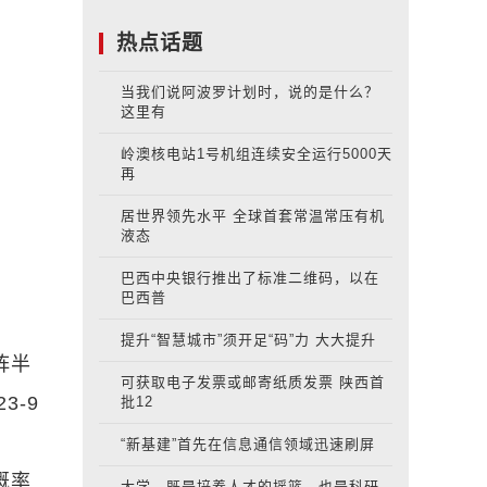
热点话题
当我们说阿波罗计划时，说的是什么？
这里有
岭澳核电站1号机组连续安全运行5000天
再
居世界领先水平 全球首套常温常压有机
液态
巴西中央银行推出了标准二维码，以在
巴西普
提升“智慧城市”须开足“码”力 大大提升
阵半
可获取电子发票或邮寄纸质发票 陕西首
3-9
批12
“新基建”首先在信息通信领域迅速刷屏
概率
大学，既是培养人才的摇篮，也是科研