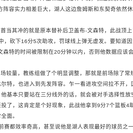
方阵容实力相差巨大，湖人这边詹姆斯和东契奇依然
首当其冲的就是原本替补后卫盖布-文森特，此战顶上
4中，砍下16分5次助攻，罚球线上弹无虚发。要知道
文森特的时间被限制在20分钟以内，否则他数据应该
两场较量，教练组做了个明显调整，那就是前场除了常
比尔特，也进入到先发阵容。乍一看进攻空间拉不开，
，他基本只要站在三分线外的话，就会被对手选择性放
投了，这肯定是个好现象，此战他拿到9分7个篮板4
常全面。
季前赛都效率奇高，甚至说他是湖人表现最好的球员之