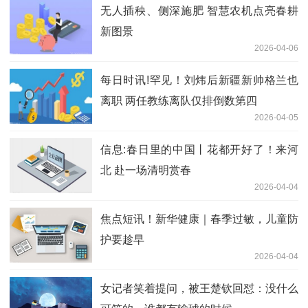
无人插秧、侧深施肥 智慧农机点亮春耕
新图景
2026-04-06
每日时讯!罕见！刘炜后新疆新帅格兰也
离职 两任教练离队仅排倒数第四
2026-04-05
信息:春日里的中国丨花都开好了！来河
北 赴一场清明赏春
2026-04-04
焦点短讯！新华健康｜春季过敏，儿童防
护要趁早
2026-04-04
女记者笑着提问，被王楚钦回怼：没什么