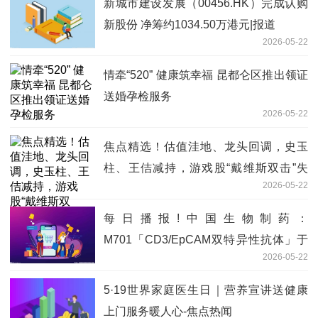
新城市建设发展（00456.HK）完成认购
新股份 净筹约1034.50万港元|报道
2026-05-22
情牵“520” 健康筑幸福 昆都仑区推出领证
送婚孕检服务
2026-05-22
焦点精选！估值洼地、龙头回调，史玉
柱、王佶减持，游戏股“戴维斯双击”失
2026-05-22
效？
每日播报!中国生物制药：
M701「CD3/EpCAM双特异性抗体」于
2026-05-22
2026 ASCO公布两项临床数据
5·19世界家庭医生日｜营养宣讲送健康
上门服务暖人心-焦点热闻