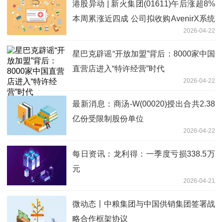
港股异动 | 新火集团(01611)午后涨超8%
本周累涨近四成 公司拟收购AvenirX系统
2026-04-22
每日热讯
星巴克辟谣“开放加盟”背后：8000家中国
直营店进入“特许经营”时代
2026-04-22
最新消息：商汤-W(00020)授出合共2.38
亿份受限制股份单位
2026-04-22
每日资讯：龙利得：一季度亏损338.5万
元
2026-04-21
微动态丨中粮集团与中国供销集团签署战
略合作框架协议