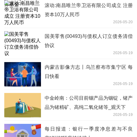
滚动:南昌唯兰帝卫浴有限公司成立 注册
资本10万人民币
2026-05-20
国美零售(00493)与债权人订立债务清偿
协议
2026-05-19
内蒙古影像方志丨乌兰察布市集宁区 每
日快看
2026-05-19
中金岭南：公司目前铟产品为铟锭，锗产
品为锗精矿、高纯二氧化锗等_观天下
2026-05-19
每日报道：银行一季度净息差与不良