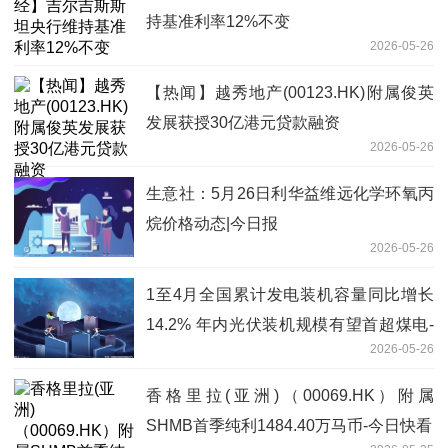
持基准利率12%不变
2026-05-26
【热闻】越秀地产(00123.HK)附属俊英
发展获授30亿港元贷款融资
2026-05-26
生意社：5月26日利华益维远化学环氧丙
烷价格动态|今日报
2026-05-26
1至4月全国累计发电装机容量同比增长
14.2% 年内光伏装机规模有望首超煤电-
2026-05-26
焦点消息
香格里拉(亚洲)（00069.HK）附属
SHMB首季纯利1484.40万马币-今日快看