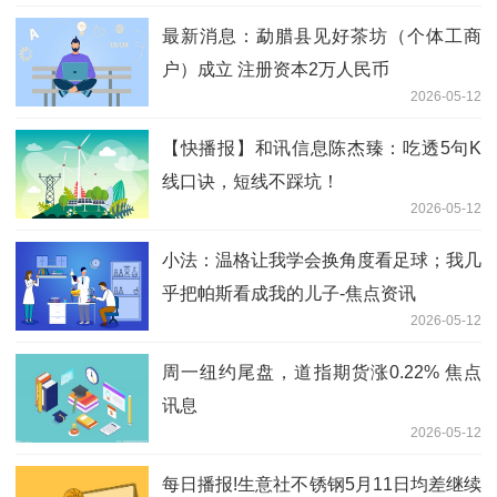
最新消息：勐腊县见好茶坊（个体工商
户）成立 注册资本2万人民币
2026-05-12
【快播报】和讯信息陈杰臻：吃透5句K
线口诀，短线不踩坑！
2026-05-12
小法：温格让我学会换角度看足球；我几
乎把帕斯看成我的儿子-焦点资讯
2026-05-12
周一纽约尾盘，道指期货涨0.22% 焦点
讯息
2026-05-12
每日播报!生意社不锈钢5月11日均差继续