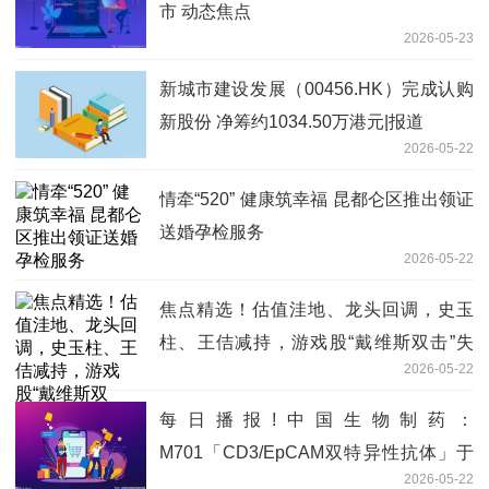
市 动态焦点
2026-05-23
新城市建设发展（00456.HK）完成认购
新股份 净筹约1034.50万港元|报道
2026-05-22
情牵“520” 健康筑幸福 昆都仑区推出领证
送婚孕检服务
2026-05-22
焦点精选！估值洼地、龙头回调，史玉
柱、王佶减持，游戏股“戴维斯双击”失
2026-05-22
效？
每日播报!中国生物制药：
M701「CD3/EpCAM双特异性抗体」于
2026-05-22
2026 ASCO公布两项临床数据