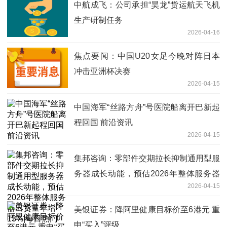
中航成飞：公司承担“昊龙”货运航天飞机
生产研制任务
2026-04-16
焦点要闻：中国U20女足今晚对阵日本
冲击亚洲杯决赛
2026-04-15
中国海军“丝路方舟”号医院船离开巴新起
程回国 前沿资讯
2026-04-15
集邦咨询：零部件交期拉长抑制通用型服
务器成长动能，预估2026年整体服务器
2026-04-15
出货量年增13%|每日热门
美银证券：降阿里健康目标价至6港元 重
申“买入”评级