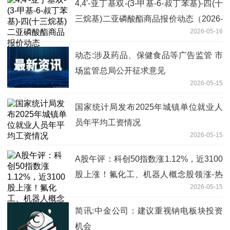
4,4'-亚丁基双-(3-甲基-6-叔丁苯基)-四(十
三烷基)二亚磷酸酯商品报价动态（2026-
2026-05-16
05-16）
动态:涉及药品、保健食品等广告监管 市
场监管总局公开征求意见
2026-05-15
国家统计局发布2025年城镇单位就业人
员年平均工资情况
2026-05-15
A股午评：科创50指数涨1.12%，近3100
股上涨！氟化工、机器人概念股领涨-热
2026-05-15
资讯
简讯:中金公司：建议重视钠电板块投资
机会