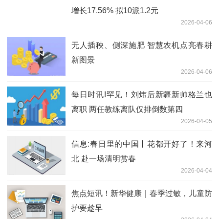
增长17.56% 拟10派1.2元
2026-04-06
无人插秧、侧深施肥 智慧农机点亮春耕
新图景
2026-04-06
每日时讯!罕见！刘炜后新疆新帅格兰也
离职 两任教练离队仅排倒数第四
2026-04-05
信息:春日里的中国丨花都开好了！来河
北 赴一场清明赏春
2026-04-04
焦点短讯！新华健康｜春季过敏，儿童防
护要趁早