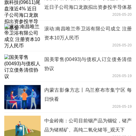
近日子公司海口龙旗拟出资参投半导体基
2026-05-20
金
滚动:南昌唯兰帝卫浴有限公司成立 注册
资本10万人民币
2026-05-20
国美零售(00493)与债权人订立债务清偿
协议
2026-05-19
内蒙古影像方志丨乌兰察布市集宁区 每
日快看
2026-05-19
中金岭南：公司目前铟产品为铟锭，锗产
品为锗精矿、高纯二氧化锗等_观天下