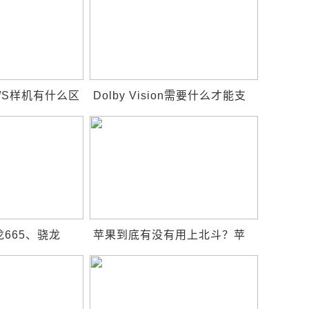
s X/S样机有什么区
Dolby Vision需要什么才能支
？
持？
龙665、骁龙
苹果到底有没有用上北斗？苹
成绩对比 谁的
果用的是什么系统？