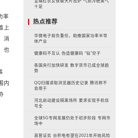
宣璐红衣女侠装大片出炉 气质冷绝英气
十足
功率
热点推荐
着上
华微电子担负重任，助推国家功率半导
、消
体产业
，也
健康码不互认 伪造健康码 “钻”空子
各国央行加快研发 数字货币已成全球趋
势
事
围内
QQ扫描读取浏览器历史记录 腾讯称不
会用于
协
河北启动建设隔离场所 要求实现手机信
号全
全球5G专网发展仍处于初步阶段 专网市
场中
高管证实 台积电有望在2021年开始风险