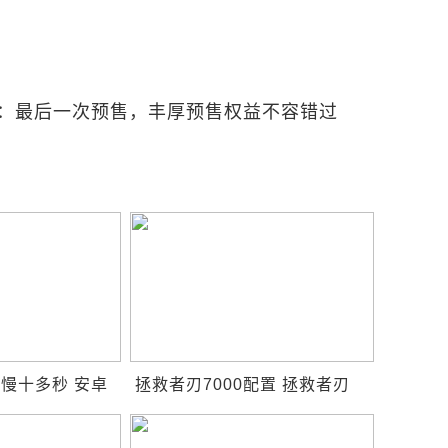
东开抢：最后一次预售，丰厚预售权益不容错过
慢十多秒 安卓
拯救者刃7000配置 拯救者刃
能够变快
7000p怎么样