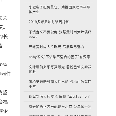
华微电子担负重任，助推国家功率半导
体产业
文关
2019多米尼加时装周掠影
变。
不惧定义不畏尝鲜 张慧雯时尚大片演绎
的长
powe
发
严屹宽时尚大片曝光 尽展型男魅力
baby发文“不沾染不适合的圈子”有深意
0%
文咏珊仙女系写真曝光 着粉色仙女纱裙
优雅
与器件
张柏芝最新封面大片出炉 与小山竹重回
小时
终坚
胡军封面大片曝光 解锁 “军风fashion”
会福
周奇简约正装搭配现身北京 少年感十足
族企