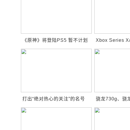
《原神》将登陆PS5 暂不计划
Xbox Serie
登陆 Xbox
别？都一样吗
打出“绝对热心的关注”的名号
骁龙730g、骁
pepper机器人究竟怎么样？
730新U的跑分
性能更强劲？