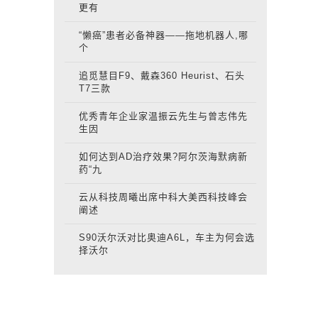
更有
“懒癌”患者必备神器——拖地机器人,哪
个
追觅慧目F9、戴森360 Heurist、石头
T7三款
优秀青年企业家温振云先生与曾志伟先
生因
如何达到AD治疗效果?阿尔茨海默病新
药“九
云从科技周曦出席中科大美西科技峰会
阐述
S90沃尔沃对比奥迪A6L，车主为何会选
择沃尔