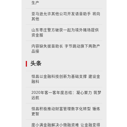
生产
亚马逊允许其他公司开发语音助手 将向
其他
山东枣庄警方破获一起为境外赌场提供
资金服
内容缺失拔苗助长 字节跳动旗下两款产
品接
头条
恒昌以金融科技创新为基础支撑 建设金
融科
2020年客一客年度总结：凝心聚力 筑梦
远航
恒昌积极推动财富管理数字化转型 锤炼
更智
度小满金融解决小微融资难 让金融变得