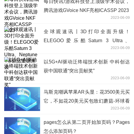
每日快讯!游戏科技登上顶级学术会议，
腾讯游戏GVoice NKF亮相ICASSP 2023
2023-06-09
全球观速讯丨3D打印全面升级！
ELEGOO爱乐酷Saturn 3 UItra、
2023-06-09
Neptune 4等新品重磅来袭
以5G+AI驱动泛终端技术创新 中科创达
获中国联通“突出贡献奖”
2023-06-09
马斯克嘲讽苹果AR头显：花3500美元买
它，不如花20美元买包致幻蘑菇-环球看
2023-06-09
热讯
pages怎么从第二页开始加页码？Pages
怎么添加页码？