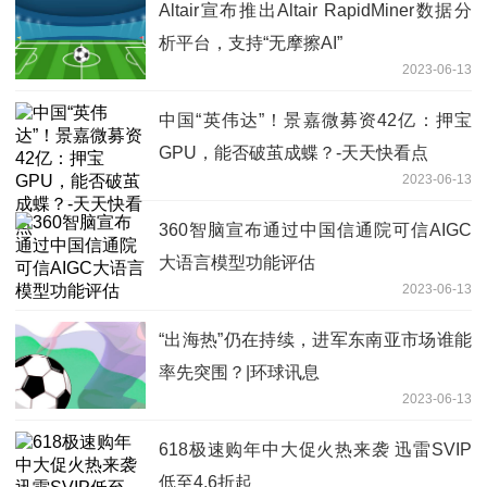
Altair宣布推出Altair RapidMiner数据分
析平台，支持“无摩擦AI”
2023-06-13
中国“英伟达”！景嘉微募资42亿：押宝
GPU，能否破茧成蝶？-天天快看点
2023-06-13
360智脑宣布通过中国信通院可信AIGC
大语言模型功能评估
2023-06-13
“出海热”仍在持续，进军东南亚市场谁能
率先突围？|环球讯息
2023-06-13
618极速购年中大促火热来袭 迅雷SVIP
低至4.6折起