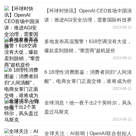
【环球时快讯】OpenAI CEO首场中国演
讲：推进AGI安全治理，需要国际科技界
2023-06-11
展开合作
多地发布高温预警！618空调没有大促，
爆款卖到脱销，“窜货商”趁机提价
2023-06-11
6·18理性消费图鉴：消费者回归“人间清
醒”，电商女掌门正面交锋，谁将成为价
2023-06-11
格屠夫？|全球快报
全球消息！他一夜干出2个英特尔，风头
盖过马斯克
2023-06-11
全球关注：AI前哨 | OpenAI联合创始人