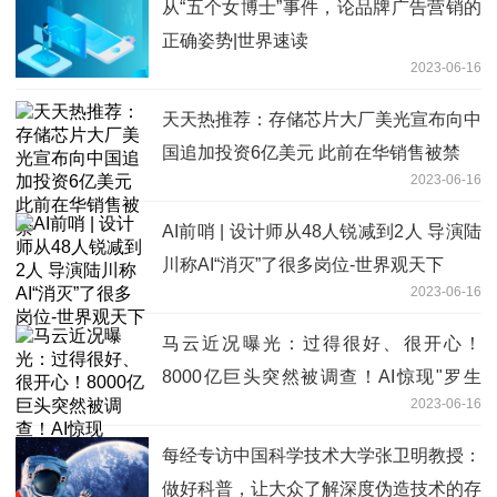
从“五个女博士”事件，论品牌广告营销的
正确姿势|世界速读
2023-06-16
天天热推荐：存储芯片大厂美光宣布向中
国追加投资6亿美元 此前在华销售被禁
2023-06-16
AI前哨 | 设计师从48人锐减到2人 导演陆
川称AI“消灭”了很多岗位-世界观天下
2023-06-16
马云近况曝光：过得很好、很开心！
8000亿巨头突然被调查！AI惊现"罗生
2023-06-16
门"，谷歌在害怕什么？
每经专访中国科学技术大学张卫明教授：
做好科普，让大众了解深度伪造技术的存