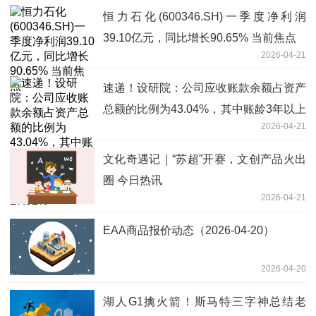
恒力石化(600346.SH)一季度净利润
39.10亿元，同比增长90.65% 当前焦点
2026-04-21
速递！设研院：公司应收账款余额占资产
总额的比例为43.04%，其中账龄3年以上
2026-04-21
的应收账款占总资产总额的比例为
17.91%
文化奇遇记｜“苏超”开赛，文创产品火出
圈 今日热讯
2026-04-21
EAA商品报价动态（2026-04-20）
2026-04-20
湖人G1擒火箭！斯马特三字神总结老