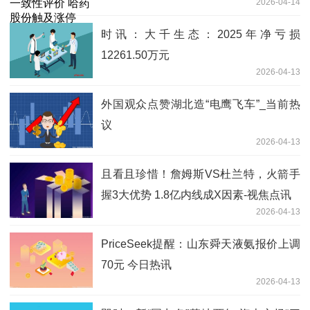
2026-04-14
时讯：大千生态：2025年净亏损
12261.50万元
2026-04-13
外国观众点赞湖北造“电鹰飞车”_当前热
议
2026-04-13
且看且珍惜！詹姆斯VS杜兰特，火箭手
握3大优势 1.8亿内线成X因素-视焦点讯
2026-04-13
PriceSeek提醒：山东舜天液氨报价上调
70元 今日热讯
2026-04-13