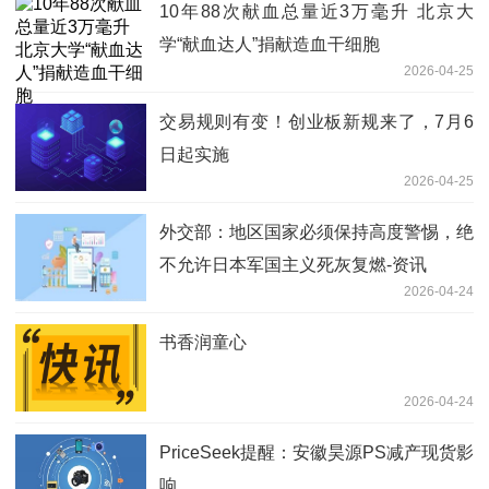
10年88次献血总量近3万毫升 北京大
学“献血达人”捐献造血干细胞
2026-04-25
交易规则有变！创业板新规来了，7月6
日起实施
2026-04-25
外交部：地区国家必须保持高度警惕，绝
不允许日本军国主义死灰复燃-资讯
2026-04-24
书香润童心
2026-04-24
PriceSeek提醒：安徽昊源PS减产现货影
响