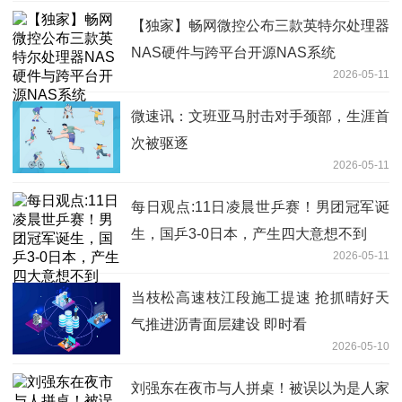
【独家】畅网微控公布三款英特尔处理器
NAS硬件与跨平台开源NAS系统
2026-05-11
微速讯：文班亚马肘击对手颈部，生涯首
次被驱逐
2026-05-11
每日观点:11日凌晨世乒赛！男团冠军诞
生，国乒3-0日本，产生四大意想不到
2026-05-11
当枝松高速枝江段施工提速 抢抓晴好天
气推进沥青面层建设 即时看
2026-05-10
刘强东在夜市与人拼桌！被误以为是人家