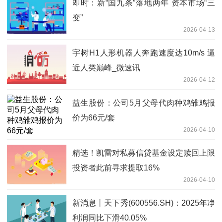
即时：新“国九条”落地两年 资本市场“三
变”
2026-04-13
宇树H1人形机器人奔跑速度达10m/s 逼
近人类巅峰_微速讯
2026-04-12
益生股份：公司5月父母代肉种鸡雏鸡报
价为66元/套
2026-04-10
精选！凯雷对私募信贷基金设定赎回上限
投资者此前寻求提取16%
2026-04-10
新消息丨天下秀(600556.SH)：2025年净
利润同比下滑40.05%