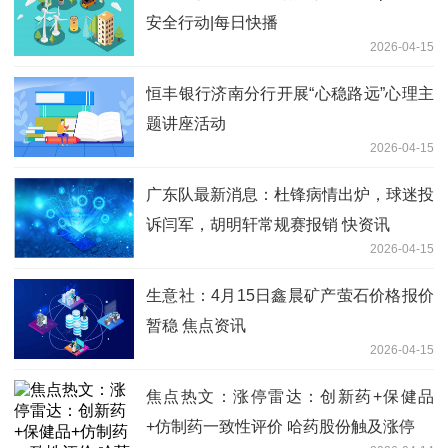
安全行动|每日快播
2026-04-15
恒丰银行济南分行开展“心稳路远”心理主
题讲座活动
2026-04-15
广东队最新消息：杜锋病情出炉，球迷投
诉闫军，胡明轩常规赛报销 快资讯
2026-04-15
生意社：4月15日鑫晨矿产萤石价格报价
暂稳 焦点资讯
2026-04-15
焦点热文：涨停雷达：创新药+保健品
+仿制药一致性评价 哈药股份触及涨停