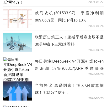
2026-04-27
威马农机(301533.SZ)一季度净利润
809.86万元，同比下滑16.13%
2026-04-26
联盟历史第三人！唐斯季后赛出场不足
30分钟轰下三双|速看料
2026-04-26
每日关注!DeepSeek V4开源引爆Token
新浪潮 迅策(03317)ARR季度暴涨
2026-04-26
300%！
当前热议!离谱到家！湖人G4故意输
球！？就为了这个...
2026-04-25