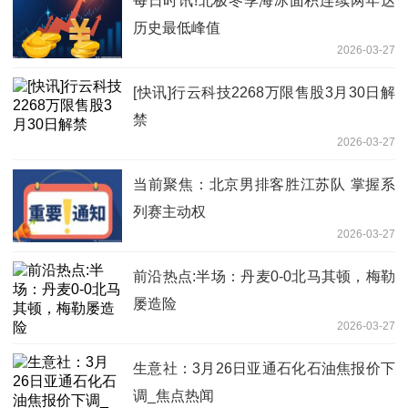
每日时讯!北极冬季海冰面积连续两年达
历史最低峰值
2026-03-27
[快讯]行云科技2268万限售股3月30日解
禁
2026-03-27
当前聚焦：北京男排客胜江苏队 掌握系
列赛主动权
2026-03-27
前沿热点:半场：丹麦0-0北马其顿，梅勒
屡造险
2026-03-27
生意社：3月26日亚通石化石油焦报价下
调_焦点热闻