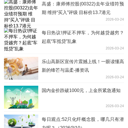
高盛：康师傅控股(00322)去年业绩符预
期 维持“买入”评级 目标价13.7港元
2026-03-24
每日热议!押证不押车，为何越贷越穷？
起底“车抵贷”乱象
2026-03-24
乐山高新区宣传片震撼上线！一眼读懂高
新的锋芒与温柔-播资讯
2026-03-24
国内金价跌破1000元，上金所紧急通知
2026-03-24
每日观点:52只化纤概念股，哪几只有潜
力呢？（2026/3/10）