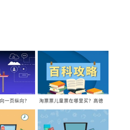
横向一页纵向？
淘票票儿童票在哪里买？高德
打印？
地图黑色模式怎么调整？