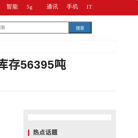
智能
5g
通讯
手机
IT
搜索
存56395吨
热点话题