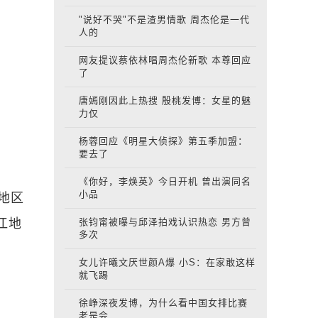
"说好不哭"不是渣男情歌 周杰伦是一代
人的
网友提议蔡依林唱周杰伦新歌 本尊回应
了
唐嫣刚因此上热搜 殷桃发博：女星的魅
力仅
杨蓉回应《明星大侦探》第五季加盟：
要去了
《你好，李焕英》今日开机 曾出演同名
小品
海地区
江地
张钧甯被曝与邱泽拍戏认识热恋 男方曾
多次
女儿许曦文厌世颜A爆 小S：在家敢这样
就飞踢
徐峥深夜发博，为什么看中国女排比赛
老是会