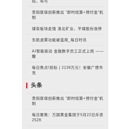
院，有可
贵阳医保创新推出 “即时结算+预付金”机
制
煤炭板块走强 淮北矿业、平煤股份涨停
东航退票功能被滥用_每日时讯
AI智能驱动 金融数字员工正式上岗 ——
醒
每日焦点!招标 | 2139万元！安徽广德市
充
头条
贵阳医保创新推出 “即时结算+预付金”机
制
每日聚焦：万国黄金集团于5月22日斥资
2528.