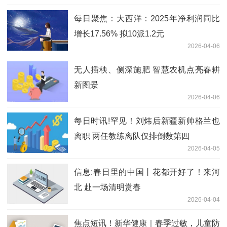
每日聚焦：大西洋：2025年净利润同比
增长17.56% 拟10派1.2元
2026-04-06
无人插秧、侧深施肥 智慧农机点亮春耕
新图景
2026-04-06
每日时讯!罕见！刘炜后新疆新帅格兰也
离职 两任教练离队仅排倒数第四
2026-04-05
信息:春日里的中国丨花都开好了！来河
北 赴一场清明赏春
2026-04-04
焦点短讯！新华健康｜春季过敏，儿童防