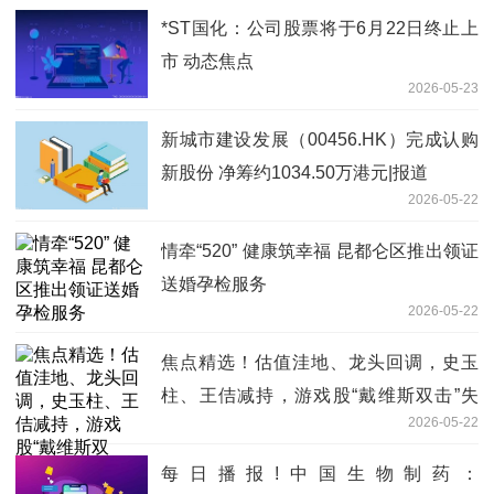
*ST国化：公司股票将于6月22日终止上
市 动态焦点
2026-05-23
新城市建设发展（00456.HK）完成认购
新股份 净筹约1034.50万港元|报道
2026-05-22
情牵“520” 健康筑幸福 昆都仑区推出领证
送婚孕检服务
2026-05-22
焦点精选！估值洼地、龙头回调，史玉
柱、王佶减持，游戏股“戴维斯双击”失
2026-05-22
效？
每日播报!中国生物制药：