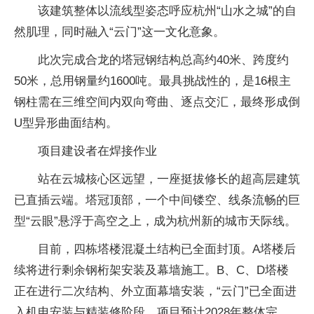
该建筑整体以流线型姿态呼应杭州“山水之城”的自
然肌理，同时融入“云门”这一文化意象。
此次完成合龙的塔冠钢结构总高约40米、跨度约
50米，总用钢量约1600吨。最具挑战性的，是16根主
钢柱需在三维空间内双向弯曲、逐点交汇，最终形成倒
U型异形曲面结构。
项目建设者在焊接作业
站在云城核心区远望，一座挺拔修长的超高层建筑
已直插云端。塔冠顶部，一个中间镂空、线条流畅的巨
型“云眼”悬浮于高空之上，成为杭州新的城市天际线。
目前，四栋塔楼混凝土结构已全面封顶。A塔楼后
续将进行剩余钢桁架安装及幕墙施工。B、C、D塔楼
正在进行二次结构、外立面幕墙安装，“云门”已全面进
入机电安装与精装修阶段。项目预计2028年整体完