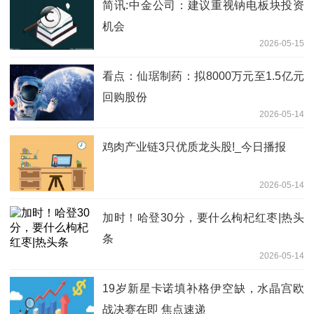
简讯:中金公司：建议重视钠电板块投资
机会
2026-05-15
看点：仙琚制药：拟8000万元至1.5亿元
回购股份
2026-05-14
鸡肉产业链3只优质龙头股!_今日播报
2026-05-14
加时！哈登30分，要什么枸杞红枣|热头
条
2026-05-14
19岁新星卡诺填补格伊空缺，水晶宫欧
战决赛在即 焦点速递