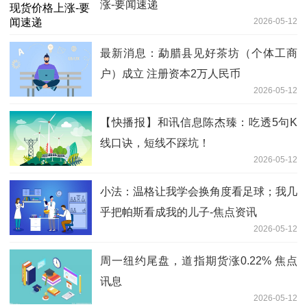
涨-要闻速递
2026-05-12
最新消息：勐腊县见好茶坊（个体工商
户）成立 注册资本2万人民币
2026-05-12
【快播报】和讯信息陈杰臻：吃透5句K
线口诀，短线不踩坑！
2026-05-12
小法：温格让我学会换角度看足球；我几
乎把帕斯看成我的儿子-焦点资讯
2026-05-12
周一纽约尾盘，道指期货涨0.22% 焦点
讯息
2026-05-12