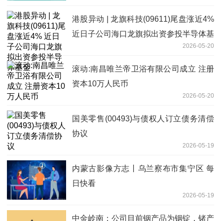
港股异动 | 龙旗科技(09611)尾盘涨近4%
近日子公司海口龙旗拟出资参投半导体基
2026-05-20
金
滚动:南昌唯兰帝卫浴有限公司成立 注册
资本10万人民币
2026-05-20
国美零售(00493)与债权人订立债务清偿
协议
2026-05-19
内蒙古影像方志丨乌兰察布市集宁区 每
日快看
2026-05-19
中金岭南：公司目前铟产品为铟锭，锗产