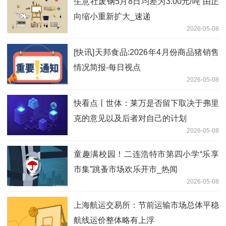
生意社废钢5月8日均差为3.00元/吨 由正
向缩小重新扩大_速递
2026-05-08
[快讯]天邦食品:2026年4月份商品猪销售
情况简报-每日视点
2026-05-08
快看点丨世体：莱万是否留下取决于弗里
克的意见以及后者对自己的计划
2026-05-08
童趣满校园！二连浩特市第四小学“乐享
市集”跳蚤市场欢乐开市_热闻
2026-05-08
上海航运交易所：节前运输市场总体平稳
航线运价整体略有上浮