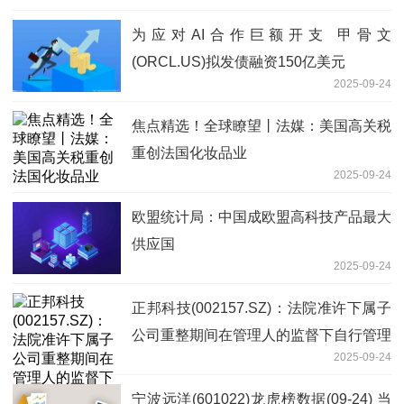
为应对AI合作巨额开支 甲骨文
(ORCL.US)拟发债融资150亿美元
2025-09-24
焦点精选！全球瞭望丨法媒：美国高关税
重创法国化妆品业
2025-09-24
欧盟统计局：中国成欧盟高科技产品最大
供应国
2025-09-24
正邦科技(002157.SZ)：法院准许下属子
公司重整期间在管理人的监督下自行管理
2025-09-24
财产和营业事务
宁波远洋(601022)龙虎榜数据(09-24) 当