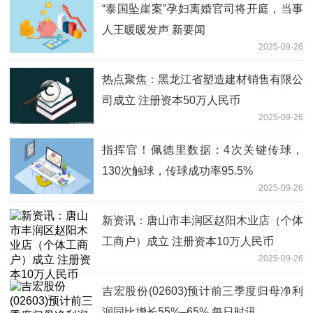
“泰国坠崖案”孕妇离婚官司将开庭，当事
人王暖暖发声 新要闻
2025-09-26
热点聚焦：黑龙江省塑造建材销售有限公
司成立 注册资本50万人民币
2025-09-26
指挥官！佩德里数据：4次关键传球，
130次触球，传球成功率95.5%
2025-09-26
新资讯：唐山市丰润区赵阳木业店（个体
工商户）成立 注册资本10万人民币
2025-09-26
吉宏股份(02603)预计前三季度归母净利
润同比增长55%–65% 每日时讯