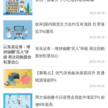
2025-09-26
收评|国内期货主力合约互有涨跌 红枣涨
近3%|通讯
2025-09-26
东吴证券：维持锅圈“买入”评级 再次回购
股份彰显信心
2025-09-26
【聚看点】供气供热板块探底回升 胜通
能源涨超8%
2025-09-26
周大福创建今日逆势走强盘中涨近5% 创
逾6年新高