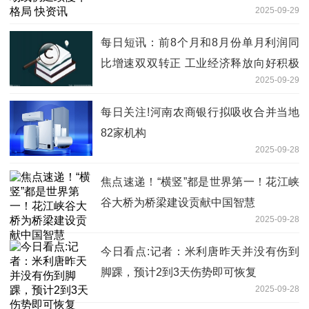
2025-09-29
每日短讯：前8个月和8月份单月利润同
比增速双双转正 工业经济释放向好积极
2025-09-29
信号
每日关注!河南农商银行拟吸收合并当地
82家机构
2025-09-28
焦点速递！“横竖”都是世界第一！花江峡
谷大桥为桥梁建设贡献中国智慧
2025-09-28
今日看点:记者：米利唐昨天并没有伤到
脚踝，预计2到3天伤势即可恢复
2025-09-28