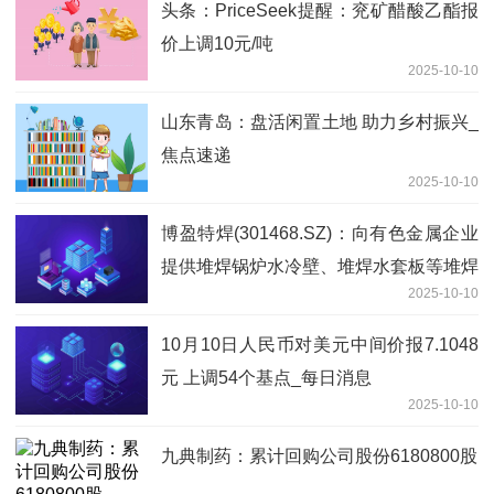
头条：PriceSeek提醒：兖矿醋酸乙酯报
价上调10元/吨
2025-10-10
山东青岛：盘活闲置土地 助力乡村振兴_
焦点速递
2025-10-10
博盈特焊(301468.SZ)：向有色金属企业
提供堆焊锅炉水冷壁、堆焊水套板等堆焊
2025-10-10
装备的设备和部件
10月10日人民币对美元中间价报7.1048
元 上调54个基点_每日消息
2025-10-10
九典制药：累计回购公司股份6180800股