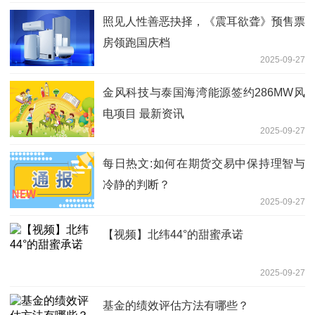
照见人性善恶抉择，《震耳欲聋》预售票
房领跑国庆档
2025-09-27
金风科技与泰国海湾能源签约286MW风
电项目 最新资讯
2025-09-27
每日热文:如何在期货交易中保持理智与
冷静的判断？
2025-09-27
【视频】北纬44°的甜蜜承诺
2025-09-27
基金的绩效评估方法有哪些？