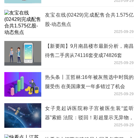
2025-09-29
友宝在线(02429)完成配售合共1.575亿
股-动态焦点
2025-09-29
【新要闻】9月南昌楼市最新分析，南昌
待售二手房从74116套变成74826套
2025-09-29
热头条丨王哲林:16年被灰熊选中时我的
腿受伤 在美国康复一年多错过了机会
2025-09-29
女子竟起诉医院称子宫被医生装“监听
器”索赔 法院：驳回！彩超显示无异物，
2025-09-29
系囊性回声 今日讯