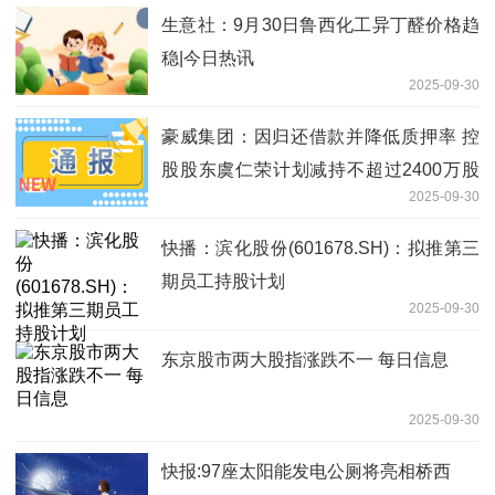
生意社：9月30日鲁西化工异丁醛价格趋
稳|今日热讯
2025-09-30
豪威集团：因归还借款并降低质押率 控
股股东虞仁荣计划减持不超过2400万股
2025-09-30
讯息
快播：滨化股份(601678.SH)：拟推第三
期员工持股计划
2025-09-30
东京股市两大股指涨跌不一 每日信息
2025-09-30
快报:97座太阳能发电公厕将亮相桥西