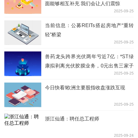
面能够相互补充 我们会让人们震惊
2025-09-25
当前信息：公募REITs搭起房地产“重转
轻”桥梁
2025-09-25
兽药龙头跨界光伏两年亏近7亿：*ST绿
康拟剥离光伏胶膜业务，0元出售三家子
2025-09-25
公司|热讯
今日快看!欧洲主要股指收盘涨跌互现
2025-09-25
浙江仙通：聘任总工程师
2025-09-24